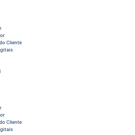
e
or
do Cliente
gitais
l
e
or
do Cliente
gitais