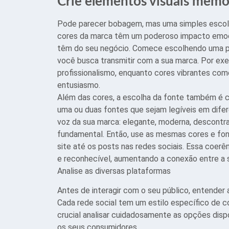
Crie elementos visuais memo
Pode parecer bobagem, mas uma simples escolha
cores da marca têm um poderoso impacto emoci
têm do seu negócio. Comece escolhendo uma pa
você busca transmitir com a sua marca. Por ex
profissionalismo, enquanto cores vibrantes como
entusiasmo.
Além das cores, a escolha da fonte também é cr
uma ou duas fontes que sejam legíveis em difer
voz da sua marca: elegante, moderna, descontraí
fundamental. Então, use as mesmas cores e fon
site até os posts nas redes sociais. Essa coerên
e reconhecível, aumentando a conexão entre a s
Analise as diversas plataformas
Antes de interagir com o seu público, entender 
Cada rede social tem um estilo específico de 
crucial analisar cuidadosamente as opções disp
os seus consumidores.