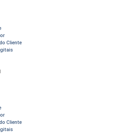
e
or
do Cliente
gitais
l
e
or
do Cliente
gitais