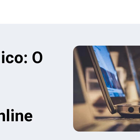
ico: O
a
nline