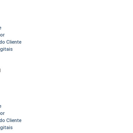
e
or
do Cliente
gitais
l
e
or
do Cliente
gitais